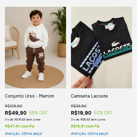
Conjunto Urso - Marrom
Camiseta Lacoste
R$109,90
R$39,90
R$49,90
R$19,90
55
% OFF
50
% OFF
3
x
de
R$16,63
sem juros
3
x
de
R$6,63
sem juros
R$47,41
com
Pix
R$18,91
com
Pix
Atenção, última peça!
Atenção, última peça!