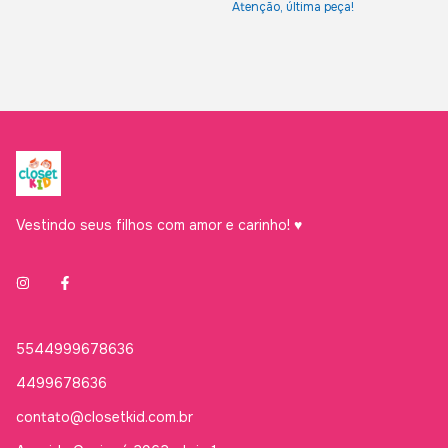
Atenção, última peça!
Vestindo seus filhos com amor e carinho! ♥
5544999678636
4499678636
contato@closetkid.com.br