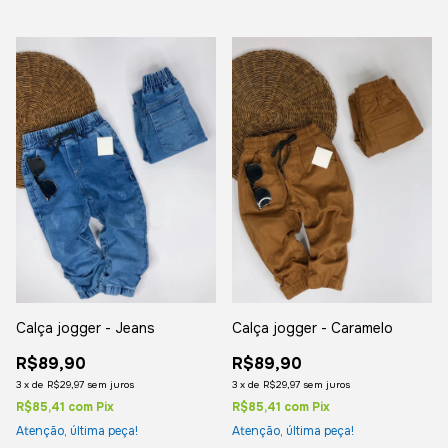
Calça jogger - Jeans
Calça jogger - Caramelo
R$89,90
R$89,90
3
x
de
R$29,97
sem juros
3
x
de
R$29,97
sem juros
R$85,41
com
Pix
R$85,41
com
Pix
Atenção, última peça!
Atenção, última peça!