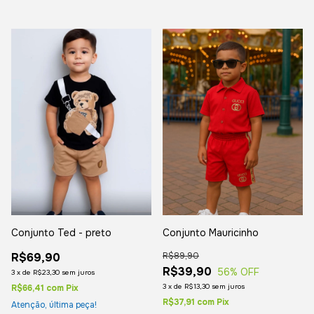
Conjunto Mauricinho
Conjunto Ted - preto
R$89,90
R$69,90
R$39,90
56
% OFF
3
x
de
R$23,30
sem juros
3
x
de
R$13,30
sem juros
R$66,41
com
Pix
R$37,91
com
Pix
Atenção, última peça!