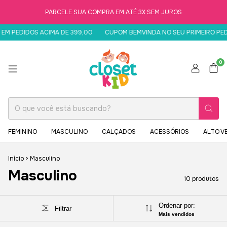
PARCELE SUA COMPRA EM ATÉ 3X SEM JUROS
 PEDIDOS ACIMA DE 399,00
CUPOM BEMVINDA NO SEU PRIMEIRO PEDID
0
FEMININO
MASCULINO
CALÇADOS
ACESSÓRIOS
ALTO V
Início
>
Masculino
Masculino
10 produtos
Ordenar por:
Filtrar
Mais vendidos