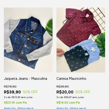
Jaqueta Jeans - Masculina
Camisa Mauricinho
R$79,90
R$39,90
R$39,90
R$20,00
50
% OFF
50
% OFF
3
x
de
R$13,30
sem juros
3
x
de
R$6,67
sem juros
R$37,91
com
Pix
R$19,00
com
Pix
Atenção, última peça!
Atenção, última peça!