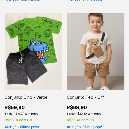
Conjunto Ted - Off
Conjunto Dino - Verde
R$69,90
R$59,90
3
x
de
R$23,30
sem juros
3
x
de
R$19,97
sem juros
R$66,41
com
Pix
R$56,91
com
Pix
Atenção, última peça!
Atenção, última peça!