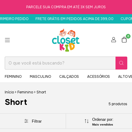
PARCELE SUA COMPRA EM ATÉ 3X SEM JUROS
MEIRO PEDIDO
FRETE GRÁTIS EM PEDIDOS ACIMA DE 399,00
CUPOM B
0
FEMININO
MASCULINO
CALÇADOS
ACESSÓRIOS
ALTO V
Início
>
Feminino
>
Short
Short
5 produtos
Ordenar por:
Filtrar
Mais vendidos