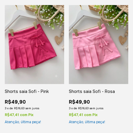
Shorts saia Sofi - Rosa
Shorts saia Sofi - Pink
R$49,90
R$49,90
3
x
de
R$16,63
sem juros
3
x
de
R$16,63
sem juros
R$47,41
com
Pix
R$47,41
com
Pix
Atenção, última peça!
Atenção, última peça!