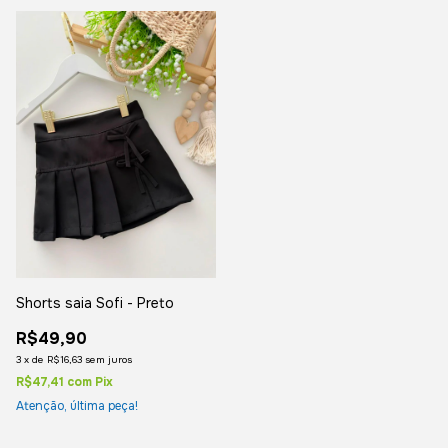
Shorts saia Sofi - Preto
R$49,90
3
x
de
R$16,63
sem juros
R$47,41
com
Pix
Atenção, última peça!