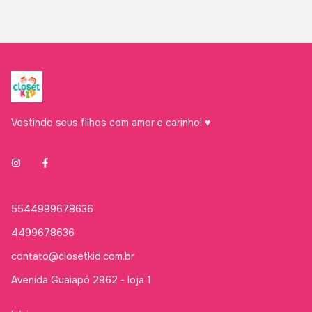
Vestindo seus filhos com amor e carinho! ♥
5544999678636
4499678636
contato@closetkid.com.br
Avenida Guaiapó 2962 - loja 1