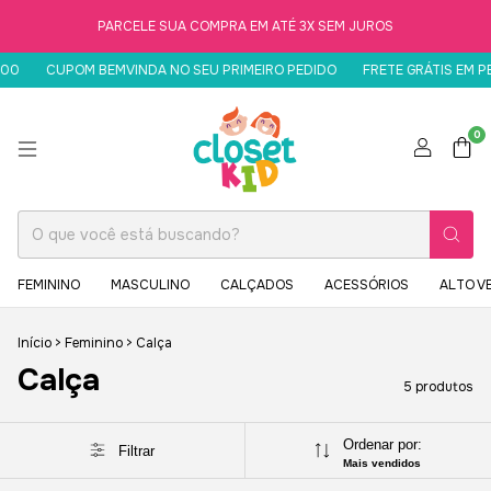
PARCELE SUA COMPRA EM ATÉ 3X SEM JUROS
0
CUPOM BEMVINDA NO SEU PRIMEIRO PEDIDO
FRETE GRÁTIS EM PED
0
FEMININO
MASCULINO
CALÇADOS
ACESSÓRIOS
ALTO V
Início
>
Feminino
>
Calça
Calça
5 produtos
Ordenar por:
Filtrar
Mais vendidos