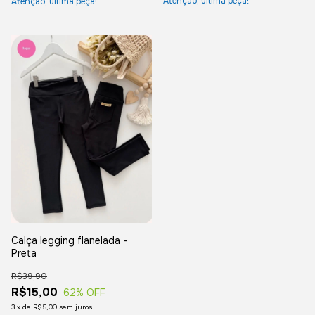
Atenção, última peça!
Atenção, última peça!
Calça legging flanelada -
Preta
R$39,90
R$15,00
62
% OFF
3
x
de
R$5,00
sem juros