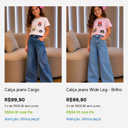
Calça jeans Cargo
Calça jeans Wide Leg - Brilho
R$99,90
R$99,90
3
x
de
R$33,30
sem juros
3
x
de
R$33,30
sem juros
R$94,91
com
Pix
R$94,91
com
Pix
Atenção, última peça!
Atenção, última peça!