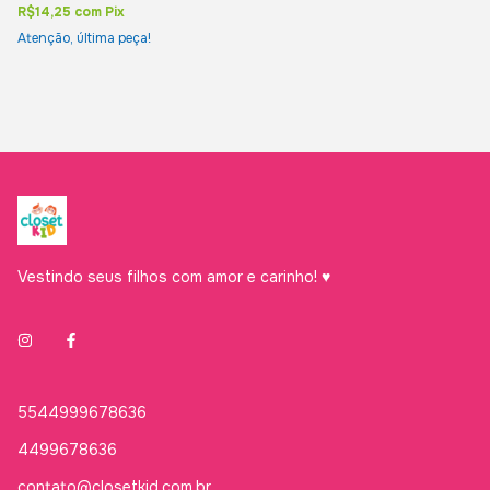
R$14,25
com
Pix
Atenção, última peça!
Vestindo seus filhos com amor e carinho! ♥
5544999678636
4499678636
contato@closetkid.com.br