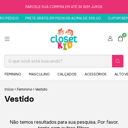
PARCELE SUA COMPRA EM ATÉ 3X SEM JUROS
RO PEDIDO
FRETE GRÁTIS EM PEDIDOS ACIMA DE 399,00
CUPOM BEMV
0
FEMININO
MASCULINO
CALÇADOS
ACESSÓRIOS
ALTO V
Início
>
Feminino
>
Vestido
Vestido
Não temos resultados para sua pesquisa. Por favor,