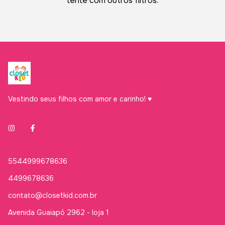
tente com outros filtros.
Vestindo seus filhos com amor e carinho! ♥
5544999678636
4499678636
contato@closetkid.com.br
Avenida Guaiapó 2962 - loja 1